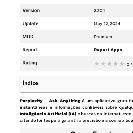
2.20.1
Version
May 22, 2024
Update
Premium
MOD
Report Apps
Report
★
★
★
★
★
Rating
0 /
Índice
Perplexity – Ask Anything
é um aplicativo gratuit
instantâneas e informações confiáveis sobre qual
Inteligência Artificial (IA)
e buscas na internet, este
citando fontes para garantir a precisão e a confiabili