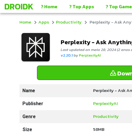
DROIDK
? Home
? Top Apps
? Top Game
Home
Apps
Productivity
Perplexity - Ask Any
Perplexity - Ask Anythin
Last updated on maio 28, 2024 (2 anos 
v2.20.1
by
PerplexityAI
Down
Perplexity - Ask A
Name
PerplexityAI
Publisher
Productivity
Genre
58MB
Size