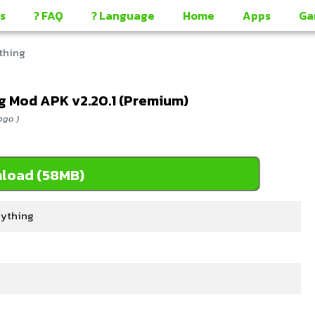
s
? FAQ
? Language
Home
Apps
Ga
thing
g Mod APK v2.20.1 (Premium)
ago )
load (58MB)
nything